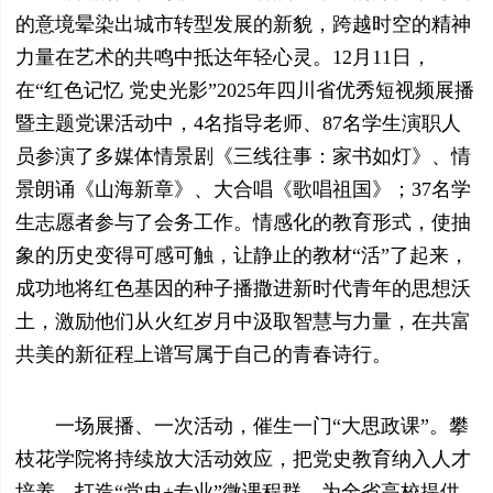
的意境晕染出城市转型发展的新貌，跨越时空的精神
力量在艺术的共鸣中抵达年轻心灵。12月11日，
在“红色记忆 党史光影”2025年四川省优秀短视频展播
暨主题党课活动中，4名指导老师、87名学生演职人
员参演了多媒体情景剧《三线往事：家书如灯》、情
景朗诵《山海新章》、大合唱《歌唱祖国》；37名学
生志愿者参与了会务工作。情感化的教育形式，使抽
象的历史变得可感可触，让静止的教材“活”了起来，
成功地将红色基因的种子播撒进新时代青年的思想沃
土，激励他们从火红岁月中汲取智慧与力量，在共富
共美的新征程上谱写属于自己的青春诗行。
一场展播、一次活动，催生一门“大思政课”。攀
枝花学院将持续放大活动效应，把党史教育纳入人才
培养，打造“党史+专业”微课程群，为全省高校提供