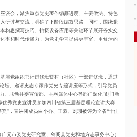
谈会，聚焦重点党史著作编纂进度、主要做法、特色
深入研讨与交流，明确了下阶段编纂思路。同时，围绕党
脚本构思撰写技巧、拍摄设备应用等关键环节展开务实交
转化率和时代传播力，为党史学习提供更丰富、更鲜活的
层党组织书记进修班暨村（社区）干部进修班，通过
大论坛、邀请史志专家作党史专题讲座等形式，引导党员
动力。联动县委宣传部、县融媒体中心等部门深化“剑门新
荐优秀党史宣讲员参加四川省第三届基层理论宣讲大赛
等奖”，宣讲团成员白小乔、王豪、刘珊被评为全省“十佳
元市委党史研究室、剑阁县党史和地方志事务中心）