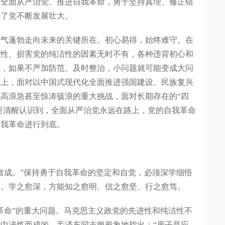
靠全面从严治党、推进自我革命，勇于坚持真理、修正错
证了党不断发展壮大。
蓬勃走向未来的关键所在。初心易得，始终难守。在
进性、损害党的纯洁性的因素无时不有，各种违背初心和
在，如果不严加防范、及时整治，小问题就可能变成大问
程上，面对以中国式现代化全面推进强国建设、民族复兴
高浪急甚至惊涛骇浪的重大挑战，面对长期存在的“四
部要清醒认识到，全面从严治党永远在路上，党的自我革命
自我革命进行到底。
成。”保持勇于自我革命的坚定和自觉，必须深学细悟
想。学之愈深，方能知之愈明、信之愈坚、行之愈笃。
命”的重大问题。马克思主义政党的先进性和纯洁性不
中淬炼而成的。毛泽东同志曾形象地指出：“房子是应