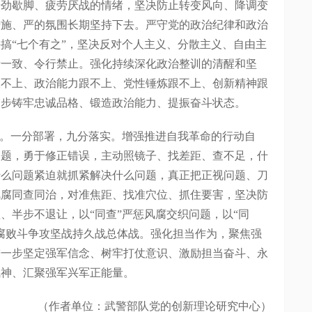
松劲歇脚、疲劳厌战的情绪，坚决防止转变风向、降调变
措施、严的氛围长期坚持下去。严守党的政治纪律和政治
搞“七个有之”，坚决反对个人主义、分散主义、自由主
行一致、令行禁止。强化持续深化政治整训的清醒和坚
跟不上、政治能力跟不上、党性锤炼跟不上、创新精神跟
一步铸牢忠诚品格、锻造政治能力、提振奋斗状态。
。一分部署，九分落实。增强推进自我革命的行动自
问题，勇于修正错误，主动照镜子、找差距、查不足，什
什么问题紧迫就抓紧解决什么问题，真正把正视问题、刀
风腐同查同治，对准焦距、找准穴位、抓住要害，坚决防
、半步不退让，以“同查”严惩风腐交织问题，以“同
腐败斗争攻坚战持久战总体战。强化担当作为，聚焦强
进一步坚定强军信念、树牢打仗意识、激励担当奋斗、永
气神、汇聚强军兴军正能量。
（作者单位：武警部队党的创新理论研究中心）