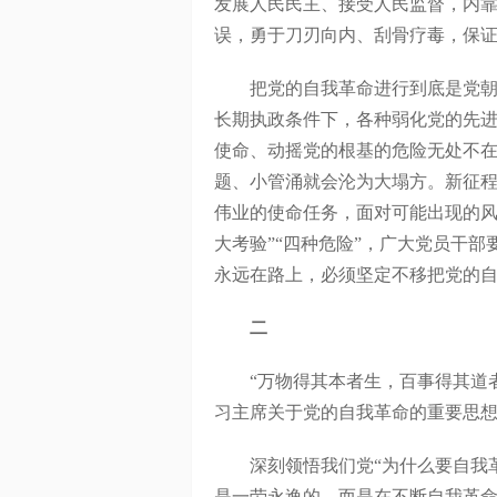
发展人民民主、接受人民监督，内
误，勇于刀刃向内、刮骨疗毒，保
把党的自我革命进行到底是党朝气
长期执政条件下，各种弱化党的先
使命、动摇党的根基的危险无处不
题、小管涌就会沦为大塌方。新征
伟业的使命任务，面对可能出现的风
大考验”“四种危险”，广大党员干
永远在路上，必须坚定不移把党的
二
“万物得其本者生，百事得其道者
习主席关于党的自我革命的重要思
深刻领悟我们党“为什么要自我革
是一劳永逸的，而是在不断自我革命