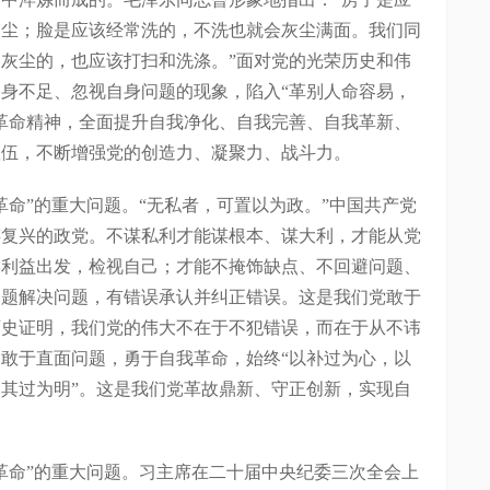
灰尘；脸是应该经常洗的，不洗也就会灰尘满面。我们同
灰尘的，也应该打扫和洗涤。”面对党的光荣历史和伟
身不足、忽视自身问题的现象，陷入“革别人命容易，
革命精神，全面提升自我净化、自我完善、自我革新、
队伍，不断增强党的创造力、凝聚力、战斗力。
”的重大问题。“无私者，可置以为政。”中国共产党
谋复兴的政党。不谋私利才能谋根本、谋大利，才能从党
本利益出发，检视自己；才能不掩饰缺点、不回避问题、
问题解决问题，有错误承认并纠正错误。这是我们党敢于
历史证明，我们党的伟大不在于不犯错误，而在于从不讳
敢于直面问题，勇于自我革命，始终“以补过为心，以
其过为明”。这是我们党革故鼎新、守正创新，实现自
。
命”的重大问题。习主席在二十届中央纪委三次全会上