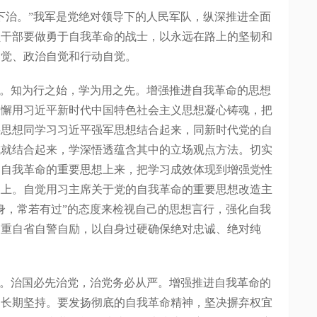
治。”我军是党绝对领导下的人民军队，纵深推进全面
员干部要做勇于自我革命的战士，以永远在路上的坚韧和
自觉、政治自觉和行动自觉。
。知为行之始，学为用之先。增强推进自我革命的思想
不懈用习近平新时代中国特色社会主义思想凝心铸魂，把
要思想同学习习近平强军思想结合起来，同新时代党的自
成就结合起来，学深悟透蕴含其中的立场观点方法。切实
的自我革命的重要思想上来，把学习成效体现到增强党性
展上。自觉用习主席关于党的自我革命的重要思想改造主
身，常若有过”的态度来检视自己的思想言行，强化自我
自重自省自警自励，以自身过硬确保绝对忠诚、绝对纯
。治国必先治党，治党务必从严。增强推进自我革命的
、长期坚持。要发扬彻底的自我革命精神，坚决摒弃权宜