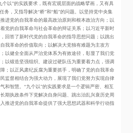
九个以”的实践要求，既有宏观层面的战略擘画，又有具
任务，又指导解决“桥”和“船”的问题。以坚持党中央集
入推进党的自我革命的最高政治原则和根本政治方向；以
含着党的自我革命与社会革命的辩证关系；以习近平新时
循，回答了新时代党的自我革命的指导思想问题；以跳出
的自我革命的价值取向；以解决大党独有难题为主攻方
点；以健全全面从严治党体系为有效途径，彰显了我们党
度；以锻造坚强组织、建设过硬队伍为重要着力点，强调
保障；以正风肃纪反腐为重要抓手，明确了党的自我革命
人民监督相结合为强大动力，展现了我们党努力实现自律
气和智慧。“九个以”的实践要求是一个逻辑严密、相互
起长期执政条件下党解决自身问题、跳出治乱兴衰历史周
深入推进党的自我革命提供了强大思想武器和科学行动指