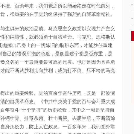
坚不摧。百余年来，我们党之所以能始终走在时代前列，
心骨，很重要的在于党始终保持了强烈的自我革命精神。
生俱来的政治品质。马克思主义政党以实现共产主义
进性和纯洁性，就必须勇于自我革命。马克思、恩格斯认
能抛掉自己身上的一切陈旧的肮脏东西，才能胜任重建
对自己的错误所抱的态度，是衡量这个党是否郑重，是
所负义务的一个最重要最可靠的尺度。也正是因为具备勇
党才能不断从胜利走向胜利，成为打不倒、压不垮的马克
出的重要经验。党的百余年奋斗历程，既是一部波澜
扬清的自我革命史。《中共中央关于党的百年奋斗重大成
百年奋斗“十个坚持”的历史经验，其中之一就是坚持自
是补钙壮骨、排毒杀菌、壮士断腕、去腐生肌，不断清除
高自身免疫力，防止人亡政息。一百多年来，我们党外靠